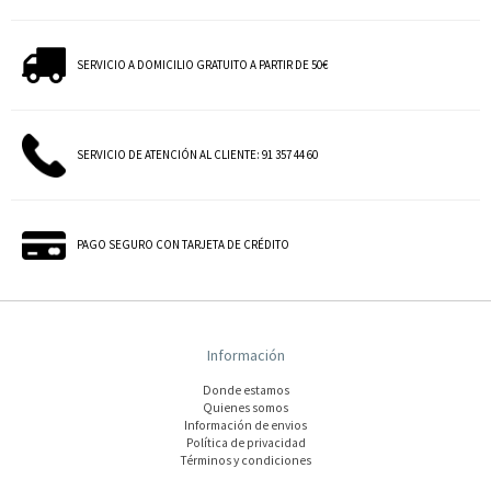
SERVICIO A DOMICILIO GRATUITO A PARTIR DE 50€
SERVICIO DE ATENCIÓN AL CLIENTE: 91 357 44 60
PAGO SEGURO CON TARJETA DE CRÉDITO
Información
Donde estamos
Quienes somos
Información de envios
Polí­tica de privacidad
Términos y condiciones