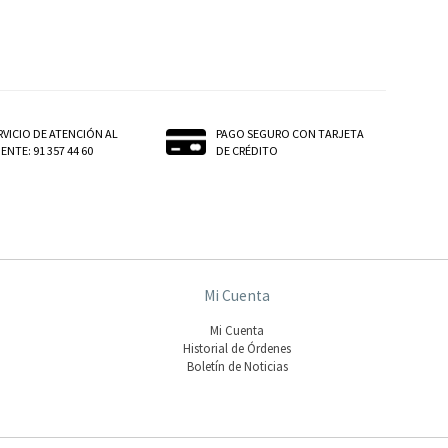
RVICIO DE ATENCIÓN AL
PAGO SEGURO CON TARJETA
ENTE: 91 357 44 60
DE CRÉDITO
Mi Cuenta
Mi Cuenta
Historial de Órdenes
Boletín de Noticias