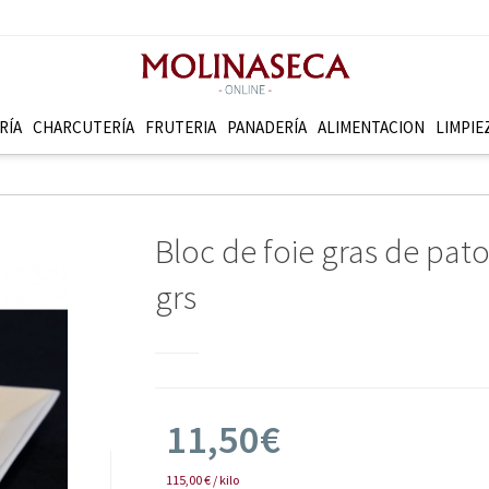
RÍA
CHARCUTERÍ­A
FRUTERI­A
PANADERÍ­A
ALIMENTACION
LIMPIE
Bloc de foie gras de pa
grs
11,50€
115,00 € / kilo