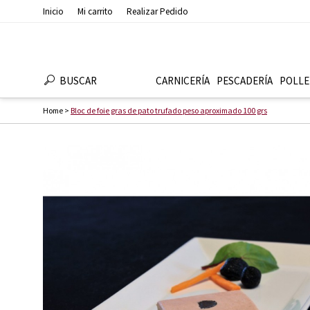
Inicio
Mi carrito
Realizar Pedido
BUSCAR
CARNICERÍA
PESCADERÍ­A
POLLE
Home
>
Bloc de foie gras de pato trufado peso aproximado 100 grs